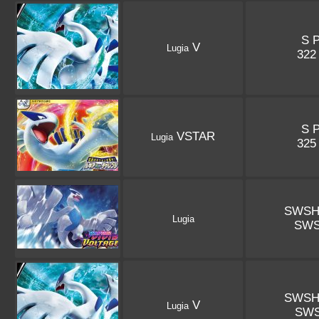
S 
V
Lugia
322
S 
VSTAR
Lugia
325
SWSH
Lugia
SW
SWSH
V
Lugia
SW