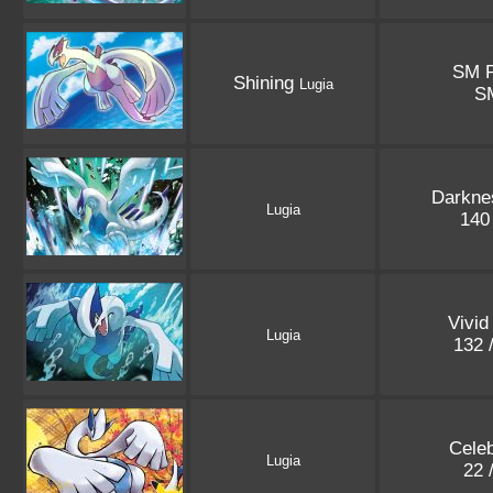
SM 
Shining
Lugia
S
Darkne
Lugia
140
Vivid
Lugia
132 
Celeb
Lugia
22 