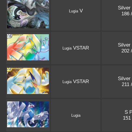
Silver
V
Lugia
186 
Silver
VSTAR
Lugia
202 
Silver
VSTAR
Lugia
211 
S 
Lugia
151