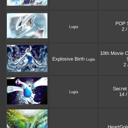
POP S
Lugia
2 
10th Movie 
Explosive Birth
Lugia
2 
Secret
Lugia
14 
HeartGold