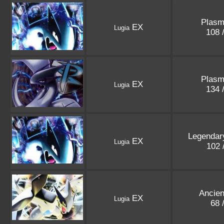
Plasm
EX
Lugia
108 
Plasm
EX
Lugia
134 
Legendar
EX
Lugia
102 
Ancien
EX
Lugia
68 