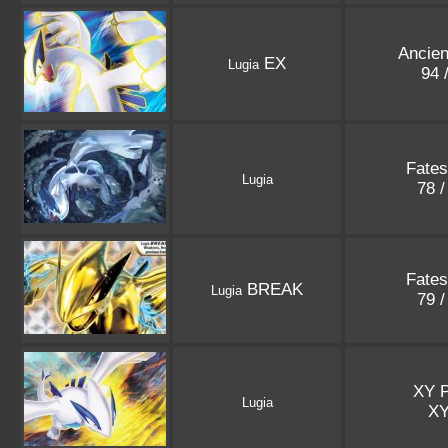
Ancien
EX
Lugia
94 
Fates
Lugia
78 
Fates
BREAK
Lugia
79 
XY 
Lugia
X