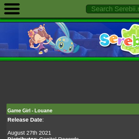
Game Girl - Louane
Release Date
:
August 27th 2021