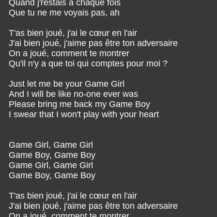
Quand j'restais à chaque fois
Que tu ne me voyais pas, ah
T'as bien joué, j'ai le cœur en l'air
J'ai bien joué, j'aime pas être ton adversaire
On a joué, comment te montrer
Qu'il n'y a que toi qui comptes pour moi ?
Just let me be your Game Girl
And I will be like no-one ever was
Please bring me back my Game Boy
I swear that I won't play with your heart
Game Girl, Game Girl
Game Boy, Game Boy
Game Girl, Game Girl
Game Boy, Game Boy
T'as bien joué, j'ai le cœur en l'air
J'ai bien joué, j'aime pas être ton adversaire
On a joué, comment te montrer