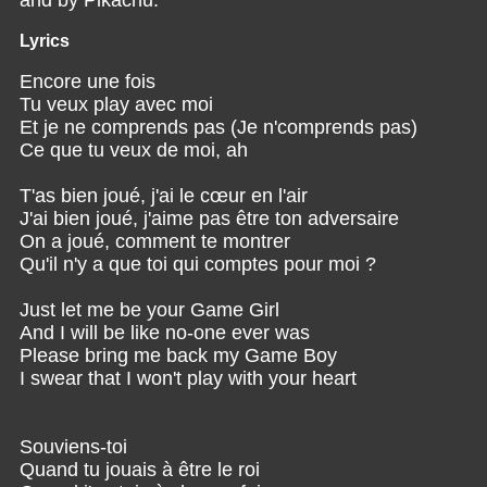
and by Pikachu.
Lyrics
Encore une fois
Tu veux play avec moi
Et je ne comprends pas (Je n'comprends pas)
Ce que tu veux de moi, ah
T'as bien joué, j'ai le cœur en l'air
J'ai bien joué, j'aime pas être ton adversaire
On a joué, comment te montrer
Qu'il n'y a que toi qui comptes pour moi ?
Just let me be your Game Girl
And I will be like no-one ever was
Please bring me back my Game Boy
I swear that I won't play with your heart
Souviens-toi
Quand tu jouais à être le roi