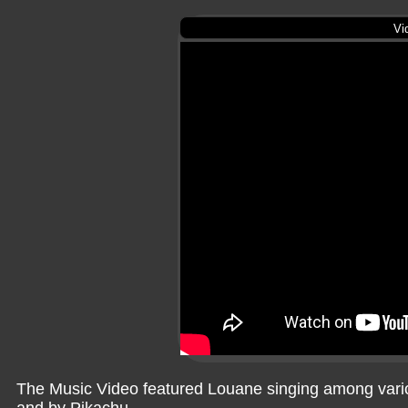
Vi
The Music Video featured Louane singing among vario