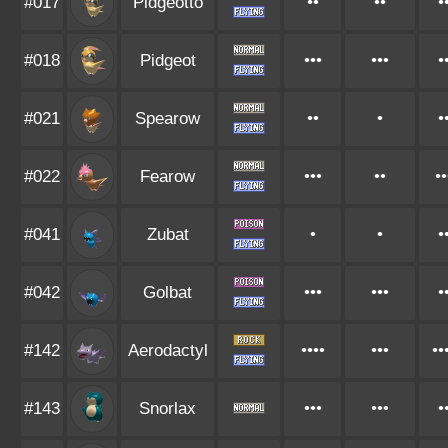
#017
Pidgeotto
••
••
•
#018
Pidgeot
•••
•••
•
#021
Spearow
••
•
•
#022
Fearow
•••
••
••
#041
Zubat
•
•
•
#042
Golbat
•••
•••
•
#142
Aerodactyl
••••
•••
••
#143
Snorlax
•••
•••
•