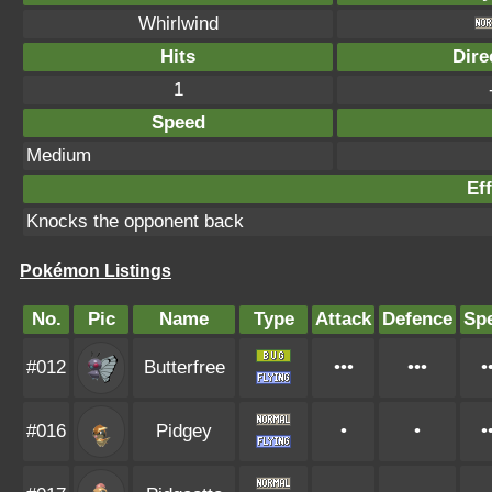
Whirlwind
Hits
Dire
1
Speed
Medium
Eff
Knocks the opponent back
Pokémon Listings
No.
Pic
Name
Type
Attack
Defence
Sp
#012
Butterfree
•••
•••
•
#016
Pidgey
•
•
•