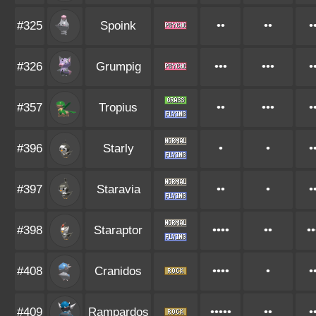
#325
Spoink
••
••
•
#326
Grumpig
•••
•••
•
#357
Tropius
••
•••
•
#396
Starly
•
•
•
#397
Staravia
••
•
•
#398
Staraptor
••••
••
••
#408
Cranidos
••••
•
•
#409
Rampardos
•••••
••
•