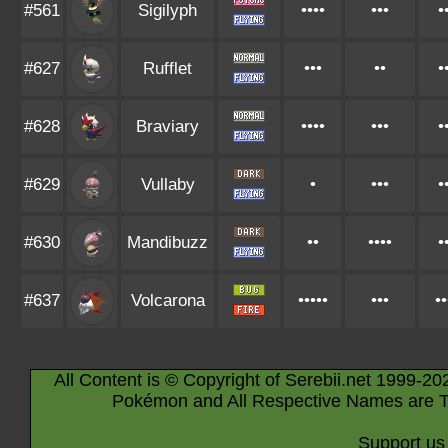
#561
Sigilyph
••••
•••
•
#627
Rufflet
•••
••
•
#628
Braviary
••••
•••
•
#629
Vullaby
•
•••
•
#630
Mandibuzz
••
••••
•
#637
Volcarona
•••••
•••
••
All Content is © Copyright of Serebii.net 1999-20
Pokémon and All Respective Names are T
Support us