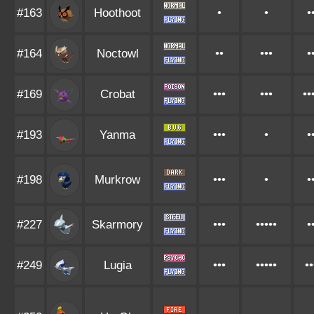
#163
Hoothoot
•
•
•
#164
Noctowl
••
•••
•
#169
Crobat
•••
•••
••
#193
Yanma
•••
•
•
#198
Murkrow
•••
•
•
#227
Skarmory
•••
•••••
•
#249
Lugia
•••
•••••
••