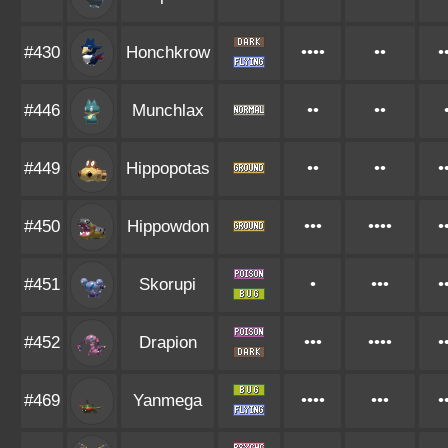
#430
Honchkrow
••••
••
•
#446
Munchlax
••
••
#449
Hippopotas
••
••
•
#450
Hippowdon
•••
••••
•
#451
Skorupi
•
•••
•
#452
Drapion
•••
••••
•
#469
Yanmega
••••
•••
•