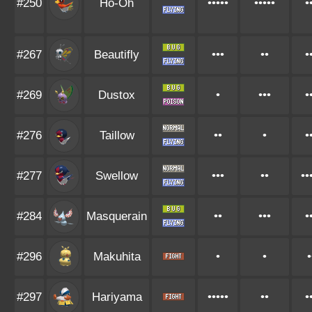
#250
Ho-Oh
•••••
•••••
•
#267
Beautifly
•••
••
•
#269
Dustox
•
•••
•
#276
Taillow
••
•
•
#277
Swellow
•••
••
••
#284
Masquerain
••
•••
•
#296
Makuhita
•
•
•
#297
Hariyama
•••••
••
•