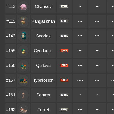
#113
Chansey
•
••
•
#115
Kangaskhan
•••
•••
•
#143
Snorlax
•••
•••
•
#155
Cyndaquil
••
••
•
#156
Quilava
•••
••
•
#157
Typhlosion
••••
•••
•
#161
Sentret
•
•
#162
Furret
•••
••
•