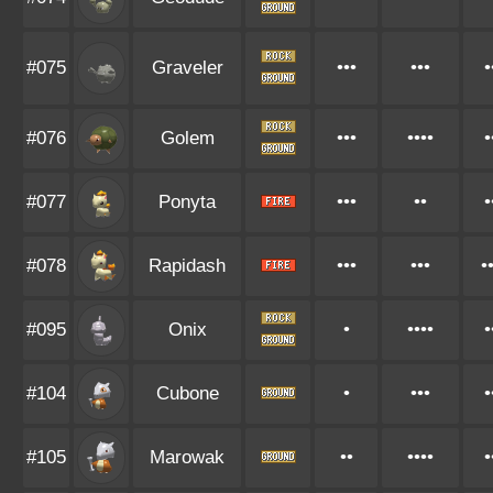
#075
Graveler
•••
•••
•
#076
Golem
•••
••••
•
#077
Ponyta
•••
••
•
#078
Rapidash
•••
•••
•
#095
Onix
•
••••
•
#104
Cubone
•
•••
•
#105
Marowak
••
••••
•