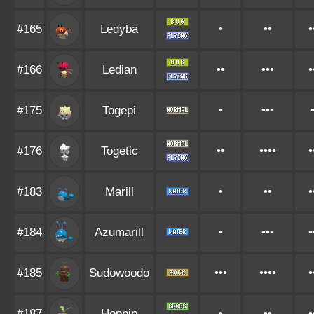
#165
Ledyba
•
••
•
#166
Ledian
••
•••
•
#175
Togepi
•
•••
#176
Togetic
••
••••
•
#183
Marill
•
••
•
#184
Azumarill
•
•••
•
#185
Sudowoodo
•••
••••
•
#187
Hoppip
•
••
•