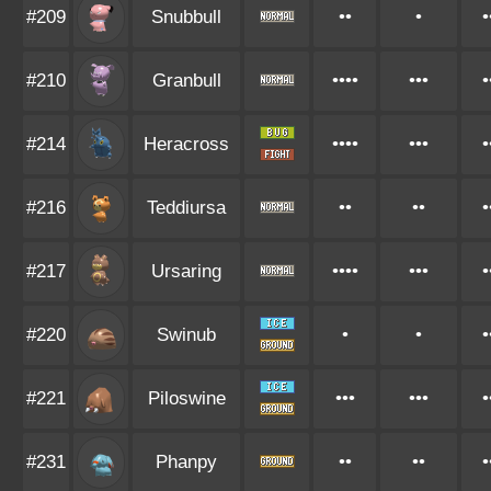
#209
Snubbull
••
•
•
#210
Granbull
••••
•••
•
#214
Heracross
••••
•••
•
#216
Teddiursa
••
••
•
#217
Ursaring
••••
•••
•
#220
Swinub
•
•
•
#221
Piloswine
•••
•••
•
#231
Phanpy
••
••
•