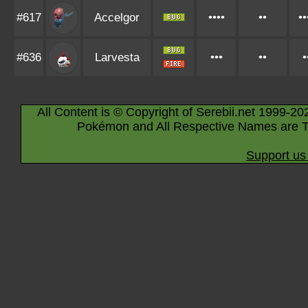
#617
Accelgor
••••
••
••
#636
Larvesta
•••
••
•
All Content is © Copyright of Serebii.net 1999-20
Pokémon and All Respective Names are T
Support us