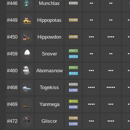
#446
Munchlax
••
••
#449
Hippopotas
••
••
•
#450
Hippowdon
•••
••••
•
#459
Snover
••
••
•
#460
Abomasnow
•••
•••
•
#468
Togekiss
••••
•••••
•
#469
Yanmega
••••
•••
•
#472
Gliscor
•••
••••
•