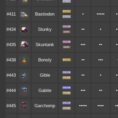
#411
Bastiodon
•
•••••
•
#434
Stunky
••
•
•
#435
Skuntank
•••
••
•
#438
Bonsly
••
•••
#443
Gible
••
•
•
#444
Gabite
•••
••
•
#445
Garchomp
•••••
••••
•