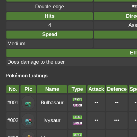
Double-edge
Hits
Dire
4
Ass
Speed
Medium
Eff
Does damage to the user
Pokémon Listings
No.
Pic
Name
Type
Attack
Defence
Sp
#001
Bulbasaur
••
••
•
#002
Ivysaur
••
•••
•