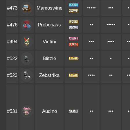
#473
Mamoswine
•••••
•••
•
#476
Probopass
••
•••••
•
#494
Victini
•••
••••
•
#522
Blitzle
••
•
•
#523
Zebstrika
••••
••
•
#531
Audino
••
•••
•