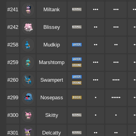
#241
Miltank
•••
•••
•
#242
Blissey
••
•••
•
#258
Mudkip
••
••
•
#259
Marshtomp
•••
•••
•
#260
Swampert
•••
••••
•
#299
Nosepass
•
•••••
•
#300
Skitty
•
•
•
#301
Delcatty
••
••
•