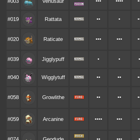
#003
Venusaur
•••
••••
•
#019
Rattata
••
•
•
#020
Raticate
•••
•••
•
#039
Jigglypuff
•
•
#040
Wigglytuff
••
••
•
#058
Growlithe
••
••
•
#059
Arcanine
••••
•••
•
#074
Geodude
••
•••