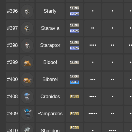
#396
Starly
•
•
•
#397
Staravia
••
•
•
#398
Staraptor
••••
••
•
#399
Bidoof
•
•
•
#400
Bibarel
•••
••
•
#408
Cranidos
••••
•
•
#409
Rampardos
•••••
••
•
#410
Shieldon
•
••••
•