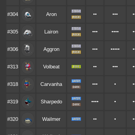
#304
Aron
••
•••
•
#305
Lairon
•••
••••
•
#306
Aggron
•••
•••••
•
#313
Volbeat
••
•••
•
#318
Carvanha
•••
•
•
#319
Sharpedo
••••
•
•
#320
Wailmer
••
•
•