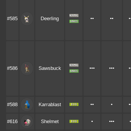
#585
Deerling
••
••
•
#586
Sawsbuck
•••
•••
•
#588
Karrablast
••
•
•
#616
Shelmet
•
•••