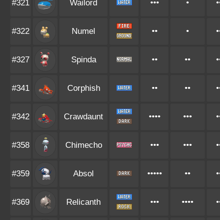
#321
Wailord
•••
•
•
#322
Numel
••
•
•
#327
Spinda
••
••
•
#341
Corphish
••
••
•
#342
Crawdaunt
••••
•••
•
#358
Chimecho
•••
•••
•
#359
Absol
•••••
••
•
#369
Relicanth
•••
••••
•