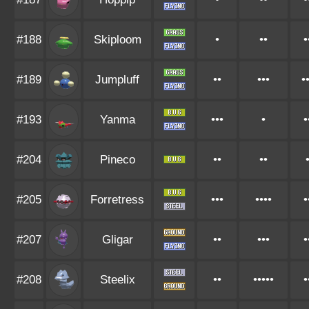
#188
Skiploom
•
••
•
#189
Jumpluff
••
•••
•
#193
Yanma
•••
•
•
#204
Pineco
••
••
#205
Forretress
•••
••••
•
#207
Gligar
••
•••
•
#208
Steelix
••
•••••
•