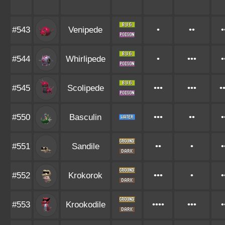
#543
Venipede
•
••
•
#544
Whirlipede
•
•••
•
#545
Scolipede
•••
•••
•
#550
Basculin
•••
••
•
#551
Sandile
••
•
•
#552
Krokorok
•••
•
•
#553
Krookodile
••••
•••
•