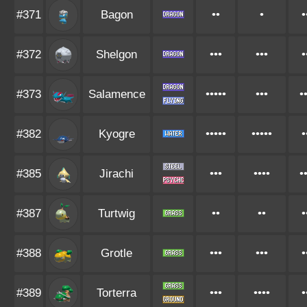
#371
Bagon
••
•
•
#372
Shelgon
•••
•••
•
#373
Salamence
•••••
•••
•
#382
Kyogre
•••••
•••••
•
#385
Jirachi
•••
••••
•
#387
Turtwig
••
••
•
#388
Grotle
•••
•••
•
#389
Torterra
•••
••••
•