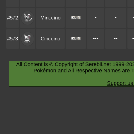
#572
Minccino
•
•
#573
Cinccino
•••
••
•
All Content is © Copyright of Serebii.net 1999-20
Pokémon and All Respective Names are T
Support us