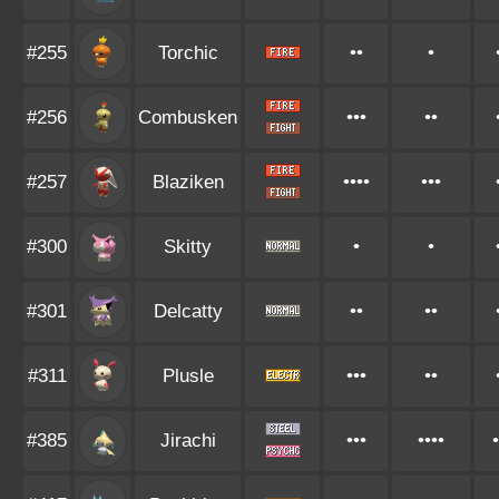
#255
Torchic
••
•
#256
Combusken
•••
••
#257
Blaziken
••••
•••
#300
Skitty
•
•
#301
Delcatty
••
••
#311
Plusle
•••
••
#385
Jirachi
•••
••••
•