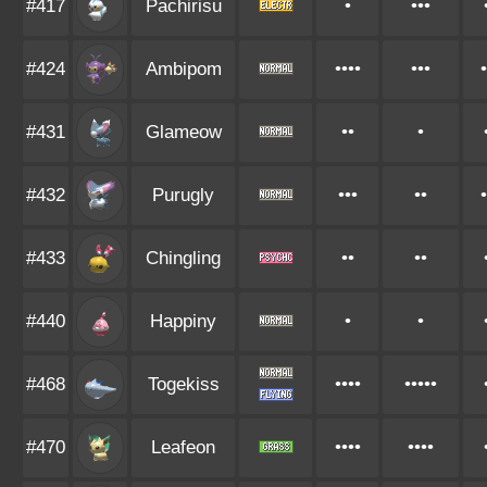
#417
Pachirisu
•
•••
#424
Ambipom
••••
•••
•
#431
Glameow
••
•
#432
Purugly
•••
••
•
#433
Chingling
••
••
#440
Happiny
•
•
#468
Togekiss
••••
•••••
#470
Leafeon
••••
••••