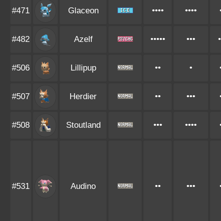
#471
Glaceon
••••
••••
#482
Azelf
•••••
•••
•
#506
Lillipup
••
•
#507
Herdier
••
•••
#508
Stoutland
•••
••••
#531
Audino
••
•••