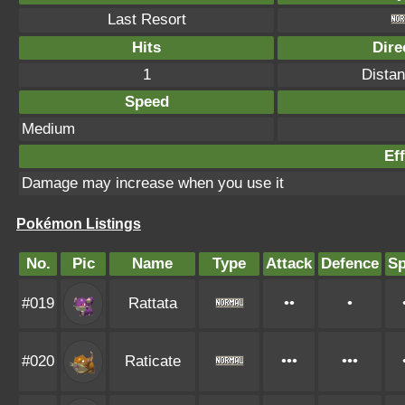
Last Resort
Hits
Dire
1
Distan
Speed
Medium
Eff
Damage may increase when you use it
Pokémon Listings
No.
Pic
Name
Type
Attack
Defence
S
#019
Rattata
••
•
#020
Raticate
•••
•••