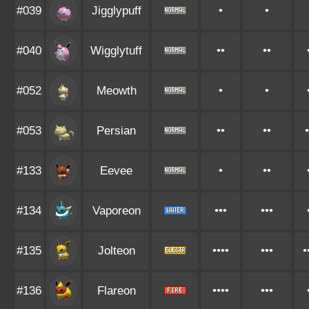
#039
Jigglypuff
•
•
#040
Wigglytuff
••
••
#052
Meowth
•
•
#053
Persian
••
••
•
#133
Eevee
•
••
#134
Vaporeon
•••
•••
#135
Jolteon
••••
•••
•
#136
Flareon
••••
•••