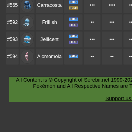
#565
Carracosta
•••
••••
•
#592
Frillish
••
•••
•
#593
Jellicent
•••
•••
•
#594
Alomomola
••
••
•
All Content is © Copyright of Serebii.net 1999-20
Pokémon and All Respective Names are T
Support us