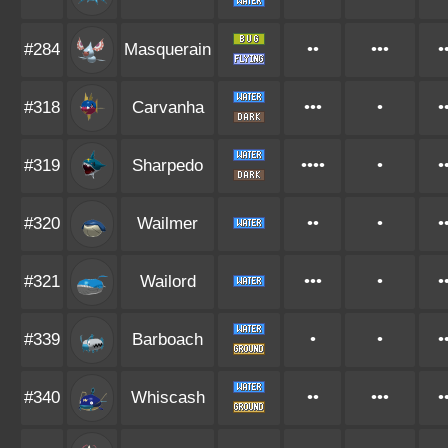
#284
Masquerain
••
•••
•
#318
Carvanha
•••
•
•
#319
Sharpedo
••••
•
•
#320
Wailmer
••
•
•
#321
Wailord
•••
•
•
#339
Barboach
•
•
•
#340
Whiscash
••
•••
•