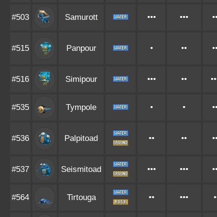
#503
Samurott
•••
•••
•
#515
Panpour
•
••
•
#516
Simipour
•••
••
••
#535
Tympole
•
•
•
#536
Palpitoad
••
••
•
#537
Seismitoad
•••
•••
•
#564
Tirtouga
••
•••
•