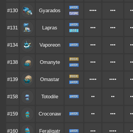
#130
Gyarados
••••
•••
•
#131
Lapras
•••
•••
•
#134
Vaporeon
•••
•••
•
#138
Omanyte
•••
•••
•
#139
Omastar
••••
••••
•
#158
Totodile
••
••
•
#159
Croconaw
••
•••
•
#160
Feraligatr
•••
••••
•