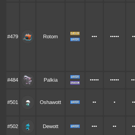
#479
Rotom
•••
•••••
•
#484
Palkia
•••••
•••••
••
#501
Oshawott
••
•
•
#502
Dewott
•••
••
•