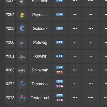
#009
Blastoise
•••
••••
•
#054
Psyduck
••
••
•
#055
Golduck
•••
•••
•
#060
Poliwag
•
•
•
#061
Poliwhirl
••
••
•
#062
Poliwrath
•••
••••
•
#072
Tentacool
•
•••
•
#073
Tentacruel
•••
••••
••