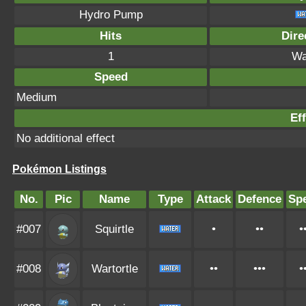
Hydro Pump
Hits
Dire
1
Wa
Speed
Medium
Eff
No additional effect
Pokémon Listings
No.
Pic
Name
Type
Attack
Defence
Sp
#007
Squirtle
•
••
•
#008
Wartortle
••
•••
•