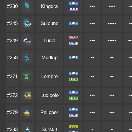
#230
Kingdra
•••
••••
•
#245
Suicune
•••
•••••
•
#249
Lugia
•••
•••••
••
#258
Mudkip
••
••
•
#271
Lombre
••
••
•
#272
Ludicolo
•••
•••
•
#279
Pelipper
•••
•••
•
#283
Surskit
•
•
•