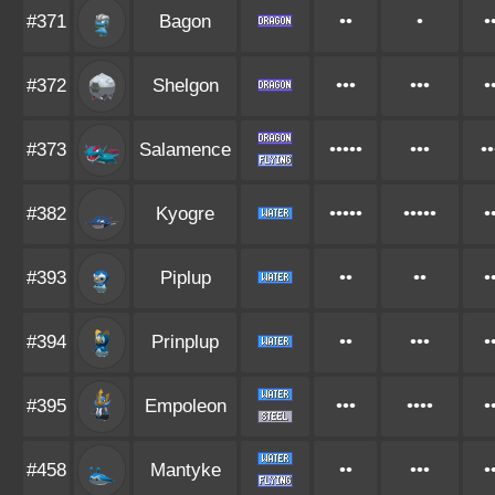
#371
Bagon
••
•
•
#372
Shelgon
•••
•••
•
#373
Salamence
•••••
•••
••
#382
Kyogre
•••••
•••••
•
#393
Piplup
••
••
•
#394
Prinplup
••
•••
•
#395
Empoleon
•••
••••
•
#458
Mantyke
••
•••
•