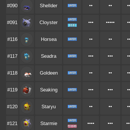
#090
Shellder
••
••
•
#091
Cloyster
•••
•••••
•
#116
Horsea
••
••
•
#117
Seadra
•••
•••
•
#118
Goldeen
••
••
•
#119
Seaking
•••
•••
•
#120
Staryu
••
••
•
#121
Starmie
••••
•••
••