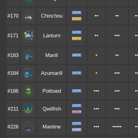
#170
Chinchou
••
••
•
#171
Lanturn
••
•••
•
#183
Marill
•
••
•
#184
Azumarill
•
•••
•
#186
Politoed
•••
•••
•
#211
Qwilfish
•••
•••
•
#226
Mantine
•••
•••••
•