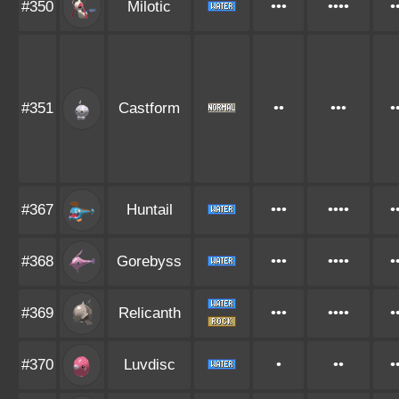
#350
Milotic
•••
••••
•
#351
Castform
••
•••
•
#367
Huntail
•••
••••
•
#368
Gorebyss
•••
••••
•
#369
Relicanth
•••
••••
•
#370
Luvdisc
•
••
•