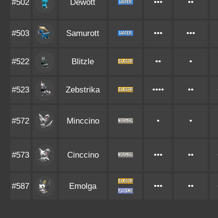
#502
Dewott
•••
••
#503
Samurott
•••
•••
#522
Blitzle
••
•
#523
Zebstrika
••••
••
#572
Minccino
•
•
#573
Cinccino
•••
••
#587
Emolga
•••
••