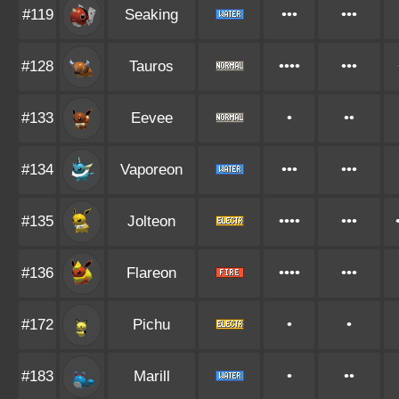
#119
Seaking
•••
•••
#128
Tauros
••••
•••
#133
Eevee
•
••
#134
Vaporeon
•••
•••
#135
Jolteon
••••
•••
#136
Flareon
••••
•••
#172
Pichu
•
•
#183
Marill
•
••