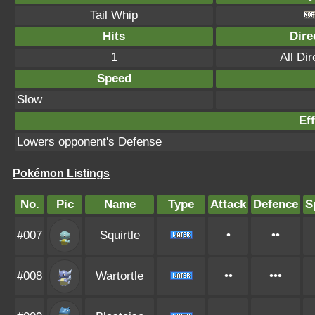
Tail Whip
Hits
Dire
1
All Dir
Speed
Slow
Eff
Lowers opponent's Defense
Pokémon Listings
No.
Pic
Name
Type
Attack
Defence
S
#007
Squirtle
•
••
#008
Wartortle
••
•••