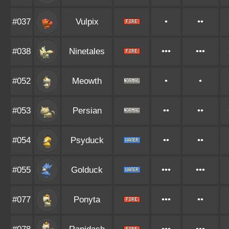
#037
Vulpix
•
••
#038
Ninetales
•••
•••
#052
Meowth
•
•
#053
Persian
••
••
#054
Psyduck
••
••
#055
Golduck
•••
•••
#077
Ponyta
•••
••