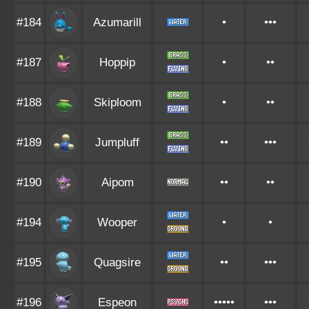
#184
Azumarill
•
•••
#187
Hoppip
•
••
#188
Skiploom
•
••
#189
Jumpluff
••
•••
#190
Aipom
••
••
#194
Wooper
•
•
#195
Quagsire
••
•••
#196
Espeon
•••••
•••