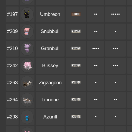
#197
Umbreon
••
•••••
#209
Snubbull
••
•
#210
Granbull
••••
•••
#242
Blissey
••
•••
#263
Zigzagoon
•
•
#264
Linoone
••
••
#298
Azurill
•
•