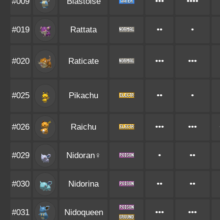
#009
Blastoise
•••
••••
#019
Rattata
••
•
#020
Raticate
•••
•••
#025
Pikachu
••
•
#026
Raichu
•••
•••
#029
Nidoran♀
•
••
#030
Nidorina
••
••
#031
Nidoqueen
•••
•••