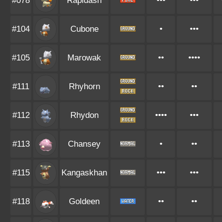
#078
Rapidash
•••
•••
#104
Cubone
•
•••
#105
Marowak
••
••••
#111
Rhyhorn
••
••
#112
Rhydon
••••
•••
#113
Chansey
•
••
#115
Kangaskhan
•••
•••
#118
Goldeen
••
••