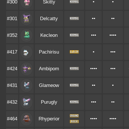
#300
Skitty
•
•
#301
Delcatty
••
••
#352
Kecleon
•••
••••
#417
Pachirisu
•
•••
#424
Ambipom
••••
•••
#431
Glameow
••
•
#432
Purugly
•••
••
#464
Rhyperior
••••
••••