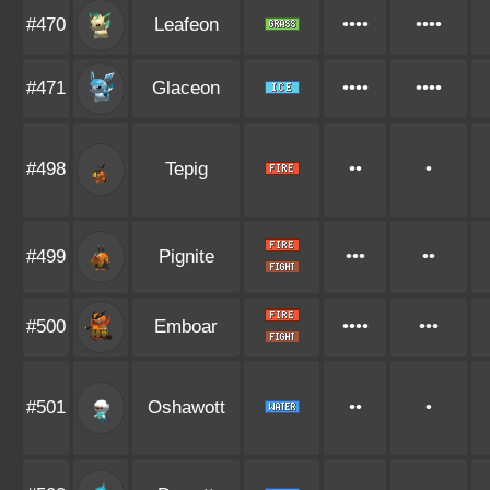
#470
Leafeon
••••
••••
#471
Glaceon
••••
••••
#498
Tepig
••
•
#499
Pignite
•••
••
#500
Emboar
••••
•••
#501
Oshawott
••
•