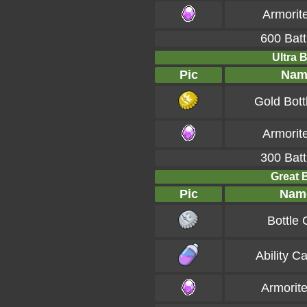
Armorit
600 Batt
Ultra B
Pic
Nam
Gold Bott
Armorit
300 Batt
Great B
Pic
Nam
Bottle
Ability C
Armorit