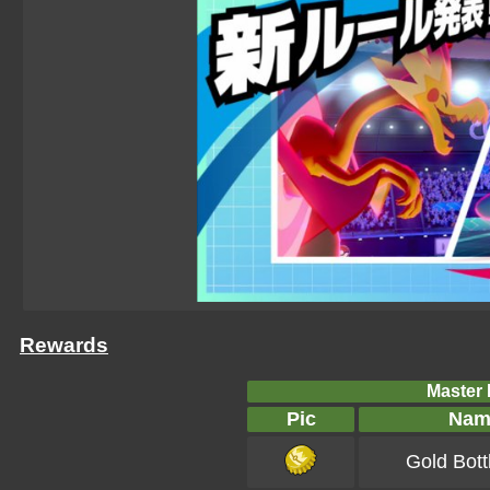
Rewards
Master B
Pic
Nam
Gold Bott