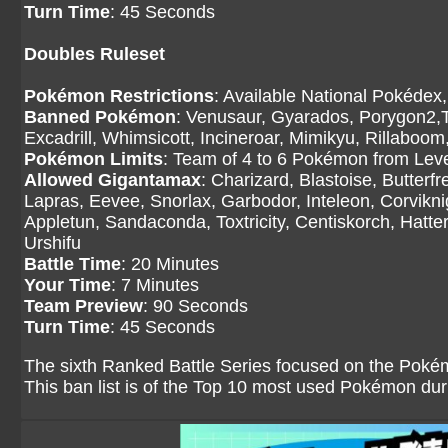
Turn Time
: 45 Seconds
Doubles Ruleset
Pokémon Restrictions
: Available National Pokédex,
Banned Pokémon
: Venusaur, Gyarados, Porygon2,T
Excadrill, Whimsicott, Incineroar, Mimikyu, Rillaboo
Pokémon Limits
: Team of 4 to 6 Pokémon from Level
Allowed Gigantamax
: Charizard, Blastoise, Butter
Lapras, Eevee, Snorlax, Garbodor, Inteleon, Corvikni
Appletun, Sandaconda, Toxtricity, Centiskorch, Hatt
Urshifu
Battle Time
: 20 Minutes
Your Time
: 7 Minutes
Team Preview
: 90 Seconds
Turn Time
: 45 Seconds
The sixth Ranked Battle Series focused on the Pokém
This ban list is of the Top 10 most used Pokémon du