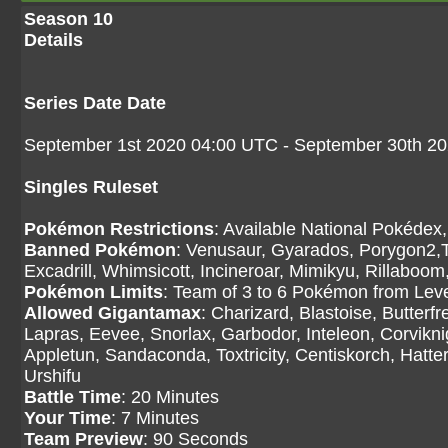
Season 10
Details
Series Date Date
September 1st 2020 04:00 UTC - September 30th 2
Singles Ruleset
Pokémon Restrictions
: Available National Pokédex,
Banned Pokémon
: Venusaur, Gyarados, Porygon2,T
Excadrill, Whimsicott, Incineroar, Mimikyu, Rillaboo
Pokémon Limits
: Team of 3 to 6 Pokémon from Level
Allowed Gigantamax
: Charizard, Blastoise, Butter
Lapras, Eevee, Snorlax, Garbodor, Inteleon, Corvikni
Appletun, Sandaconda, Toxtricity, Centiskorch, Hatt
Urshifu
Battle Time
: 20 Minutes
Your Time
: 7 Minutes
Team Preview
: 90 Seconds