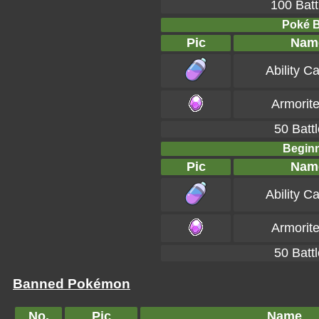
100 Batt
Poké Ba
Pic
Nam
Ability C
Armorit
50 Battl
Beginn
Pic
Nam
Ability C
Armorit
50 Battl
Banned Pokémon
No.
Pic
Name