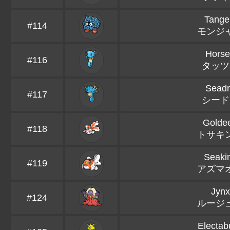
Tange
#114
モンジ
Hors
#116
タッツ
Sead
#117
シード
Golde
#118
トサキ
Seaki
#119
アズマ
Jynx
#124
ルージ
Electab