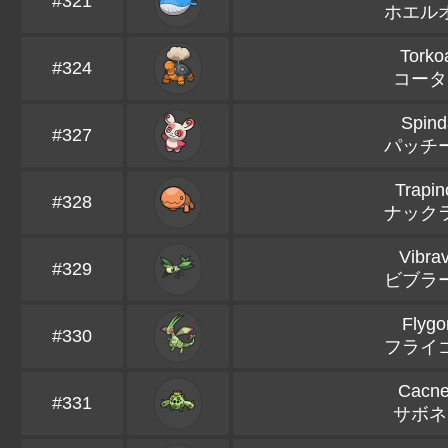
#321
ホエル
Torko
#324
コータ
Spind
#327
パッチ
Trapin
#328
ナック
Vibra
#329
ビブラ
Flygo
#330
フライ
Cacn
#331
サボネ