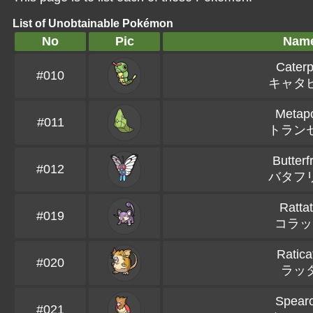
List of Unobtainable Pokémon
No
Pic
Nam
Caterp
#010
キャタ
Metap
#011
トラン
Butterf
#012
バタフ
Ratta
#019
コラッ
Ratica
#020
ラッ
Spear
#021