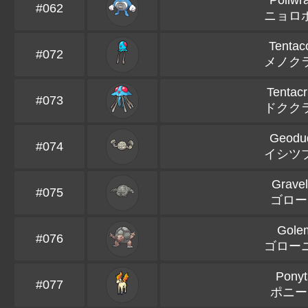
Poliwr
#062
ニョロ
Tentac
#072
メノク
Tentacr
#073
ドクク
Geodu
#074
イシツ
Gravel
#075
ゴロー
Gole
#076
ゴロー
Ponyt
#077
ポニー