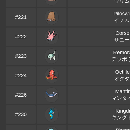
ウリム
Pilosw
#221
イノム
Corso
#222
サニー
Remor
#223
テッポ
Octille
#224
オクタ
Manti
#226
マンタ
Kingd
#230
キング