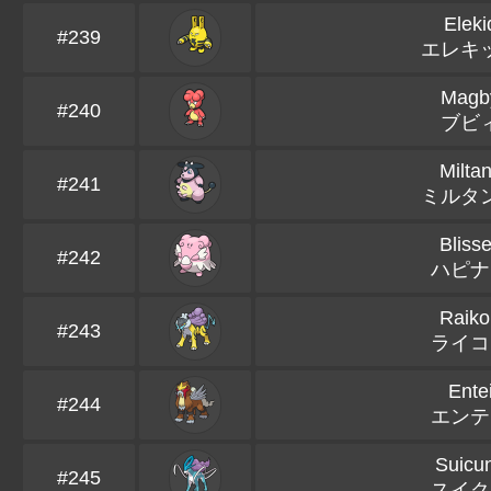
Eleki
#239
エレキ
Magb
#240
ブビ
Milta
#241
ミルタ
Bliss
#242
ハピナ
Raiko
#243
ライコ
Ente
#244
エンテ
Suicu
#245
スイク