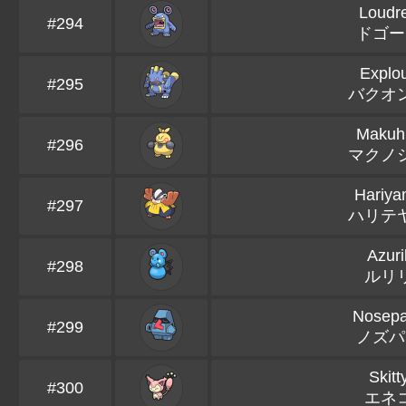
Loudr
#294
ドゴー
Explo
#295
バクオ
Makuhi
#296
マクノ
Hariy
#297
ハリテ
Azuril
#298
ルリ
Nosep
#299
ノズパ
Skitt
#300
エネ